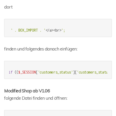
dort
' . BOX_IMPORT . '
</a><br>
finden und folgendes danach einfügen:
if
 ((
$_SESSION
[
'customers_status'
][
'customers_status_id
Modified Shop ab V1.06
folgende Datei finden und öffnen: