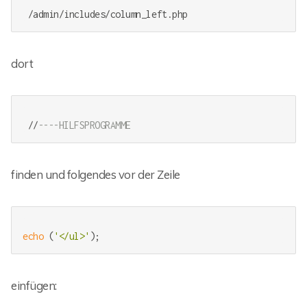
dort
 //
----HILFSPROGRAMME
finden und folgendes vor der Zeile
echo
 (
'</ul>'
einfügen: