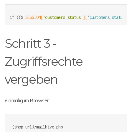
if (($
_SESSION[
'customers_status'
][
'customers_status_id
Schritt 3 -
Zugriffsrechte
vergeben
einmalig im Browser