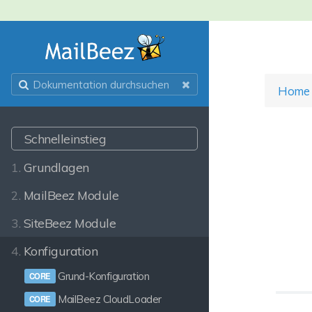
Home
Schnelleinstieg
1.
Grundlagen
2.
MailBeez Module
3.
SiteBeez Module
4.
Konfiguration
Grund-Konfiguration
MailBeez CloudLoader