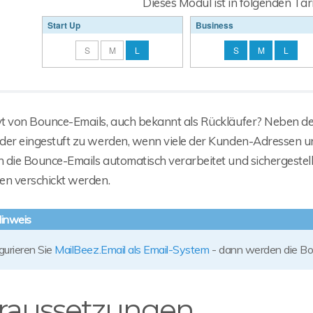
Dieses Modul ist in folgenden Tar
Start Up
Business
S
M
L
S
M
L
t von Bounce-Emails, auch bekannt als Rückläufer? Neben der
der eingestuft zu werden, wenn viele der Kunden-Adressen u
die Bounce-Emails automatisch verarbeitet und sichergestellt
en verschickt werden.
gurieren Sie
MailBeez.Email als Email-System
- dann werden die Bo
raussetzungen