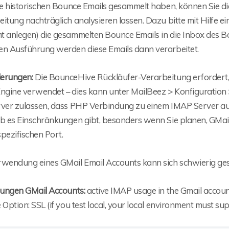
Sie historischen Bounce Emails gesammelt haben, können Sie 
eitung nachträglich analysieren lassen. Dazu bitte mit Hilfe 
t anlegen) die gesammelten Bounce Emails in die Inbox des B
en Ausführung werden diese Emails dann verarbeitet.
erungen:
Die BounceHive Rückläufer-Verarbeitung erfordert
Engine verwendet – dies kann unter MailBeez > Konfiguration
rver zulassen, dass PHP Verbindung zu einem IMAP Server auf
ob es Einschränkungen gibt, besonders wenn Sie planen, GMail
pezifischen Port.
wendung eines GMail Email Accounts kann sich schwierig gesta
llungen GMail Accounts:
active IMAP usage in the Gmail accoun
 Option: SSL (if you test local, your local environment must su