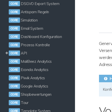
DSGVO Export System
Antispam Regeln
Simulation
Email System
Dashboard Konfiguration
Generv
Prozess Kontrolle
Versen
API
werden 
MailBeez Analytics
Adress
Econda Analytics
Piwik Analytics
Google Analytics
Konfi
Shopbewertungen
Tour
Vo
Template System