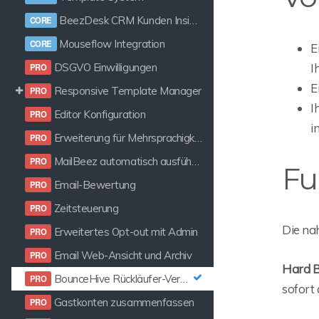
BeezDesk CRM Kunden Insight
Mouseflow Integration
E
I
DSGVO Einwilligungen
E
Responsive Template Manager
I
Editor Konfiguration
i
Erweiterung für Mehrsprachigkeit
MailBeez automatisch ausführen
Fu
Email-Bewertung
Zeitsteuerung
Die na
Erweitertes Opt-out mit Admin
Email Web-Ansicht und Archiv
Hard B
BounceHive Rückläufer-Verarbeitung
sofort
Gastkonten zusammenfassen