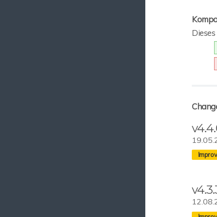
Kompat
Dieses
Chang
v4.4
19.05.
v4.3.
12.08.