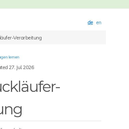
de
en
äufer-Verarbeitung
agen lernen
ted 27. Jul. 2026
ckläufer-
tung