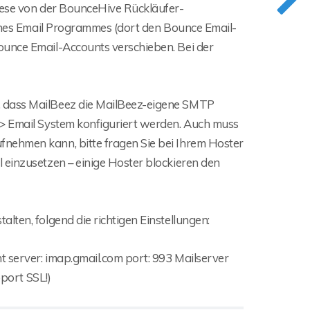
diese von der BounceHive Rückläufer-
eines Email Programmes (dort den Bounce Email-
ounce Email-Accounts verschieben. Bei der
, dass MailBeez die MailBeez-eigene SMTP
 > Email System konfiguriert werden. Auch muss
nehmen kann, bitte fragen Sie bei Ihrem Hoster
 einzusetzen – einige Hoster blockieren den
lten, folgend die richtigen Einstellungen:
t server: imap.gmail.com port: 993 Mailserver
pport SSL!)