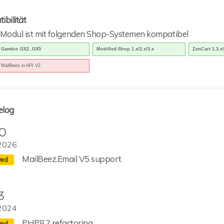
ibilität
 Modul ist mit folgenden Shop-Systemen kompatibel
Gambio GX2..GX5
Modified-Shop 1.x/2.x/3.x
ZenCart 1.3.x/
MailBeez.io API V2
elog
.0
2026
MailBeez.Email V5 support
3
2024
PHP8.2 refactoring