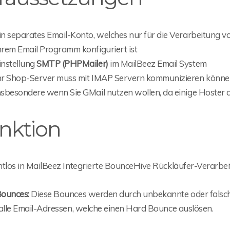
in separates Email-Konto, welches nur für die Verarbeitung v
hrem Email Programm konfiguriert ist
instellung
SMTP (PHPMailer)
im MailBeez Email System
hr Shop-Server muss mit IMAP Servern kommunizieren können 
nsbesondere wenn Sie GMail nutzen wollen, da einige Hoster 
nktion
htlos in MailBeez Integrierte BounceHive Rückläufer-Verarbei
ounces:
Diese Bounces werden durch unbekannte oder falsche
 alle Email-Adressen, welche einen Hard Bounce auslösen.