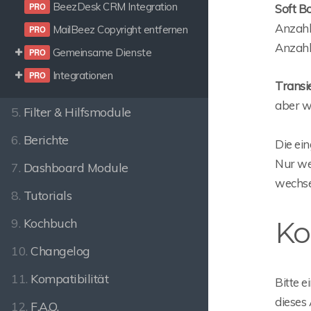
BeezDesk CRM Integration
Soft B
Anzahl
MailBeez Copyright entfernen
Anzahl
Gemeinsame Dienste
Integrationen
Transi
aber we
5.
Filter & Hilfsmodule
6.
Berichte
Die ei
Nur wen
7.
Dashboard Module
wechse
8.
Tutorials
9.
Kochbuch
Ko
10.
Changelog
11.
Kompatibilität
Bitte e
dieses
12.
F.A.Q.