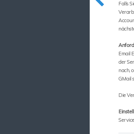
Falls 
Verarb
Accoun
nächst
Anford
Email 
der Se
nach, 
GMail s
Die Ver
Einste
Service