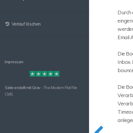
Durch 
einger
Verlauf löschen
werden
Email 
Die Bo
Inbox. 
Impressum
bounce
Die Bo
Seite erstellt mit
Grav
- The Modern Flat File
CMS
Verarb
Verarb
Timeou
anlegen