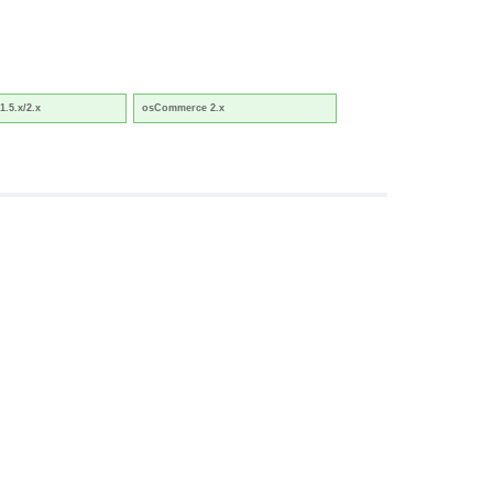
1.5.x/2.x
osCommerce 2.x