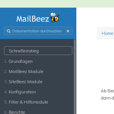
Home
Schnelleinstieg
1.
Grundlagen
2.
MailBeez Module
3.
SiteBeez Module
Als Be
4.
Konfiguration
dann d
5.
Filter & Hilfsmodule
6.
Berichte