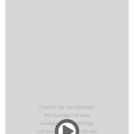
MailBeez analysiert fortlaufend die
Datenbank des Online-Shops
Erleben Sie, wie MailBeez
Ihre Kunden mit einer
kontinuierlichen Abfolge
von personalisierten Emails