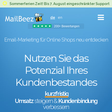
MAILBEEZ
Sommerferien Zeit! Bis 7. August eingeschränkter Support
ECOMMERCE
de
en
EMAIL
MARKETING
200+ Bewertungen
Email-Marketing für Online Shops neu entdecken
Nutzen Sie das
Potenzial Ihres
Kundenbestandes
messbar
Umsatz
steigern &
Kundenbindung
verbessern