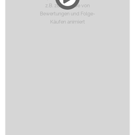
z.B. zur Abgabe von
Bewertungen und Folge-
Käufen animiert
...versendet für jeden Kunden individuelle
passende Emails