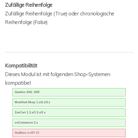
Zufällige Reihenfolge
Zufällige Reihenfolge (True) oder chronologische
Reihenfolge (False)
Kompatibilität
Dieses Modul ist mit folgenden Shop-Systemen
kompatibel
Gambio GX2..GX5
Modified-Shop 1.x/2.x/3.x
ZenCart 1.3.x/1.5.x/2.x
osCommerce 2.x
MailBeez.io API V2