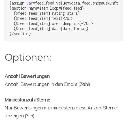
{assign 
var
=feed_feed value=$data.feed.shopauskunft}

{section name=item loop=$feed_feed}

  {$feed_feed[item].rating_stars}

  {$feed_feed[item].text}</br>

  {$feed_feed[item].user_deeplink}</br>

  {$feed_feed[item].date|date_format}

{/section}
Optionen:
Anzahl Bewertungen
Anzahl Bewertungen in den Emails (Zahl)
Mindestanzahl Sterne
Nur Bewertungen mit mindestens diese Anzahl Sterne
anzeigen (3-5)