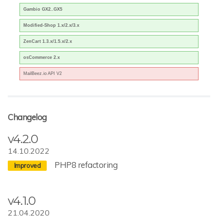
Gambio GX2..GX5
Modified-Shop 1.x/2.x/3.x
ZenCart 1.3.x/1.5.x/2.x
osCommerce 2.x
MailBeez.io API V2
Changelog
v4.2.0
14.10.2022
PHP8 refactoring
v4.1.0
21.04.2020