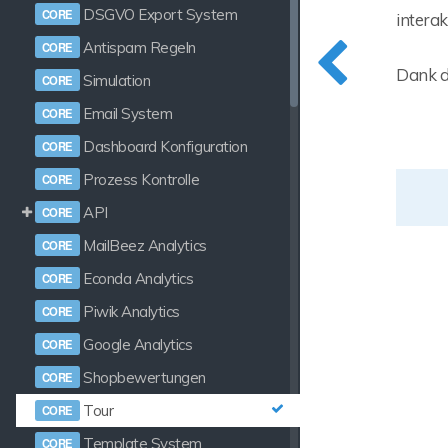
DSGVO Export System
intera
Antispam Regeln
Dank de
Simulation
Email System
Dashboard Konfiguration
Prozess Kontrolle
API
MailBeez Analytics
Econda Analytics
Piwik Analytics
Google Analytics
Shopbewertungen
Tour
Template System