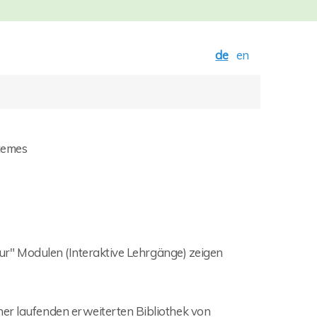
de
en
temes
Tour" Modulen (Interaktive Lehrgänge) zeigen
ner laufenden erweiterten Bibliothek von