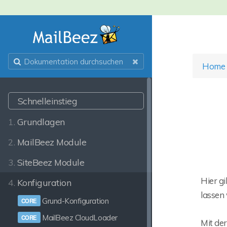
Home
Schnelleinstieg
1.
Grundlagen
2.
MailBeez Module
3.
SiteBeez Module
Hier gi
4.
Konfiguration
lassen 
Grund-Konfiguration
MailBeez CloudLoader
Mit de