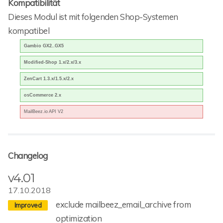
Kompatibilität
Dieses Modul ist mit folgenden Shop-Systemen
kompatibel
Gambio GX2..GX5
Modified-Shop 1.x/2.x/3.x
ZenCart 1.3.x/1.5.x/2.x
osCommerce 2.x
MailBeez.io API V2
Changelog
v4.01
17.10.2018
exclude mailbeez_email_archive from
optimization