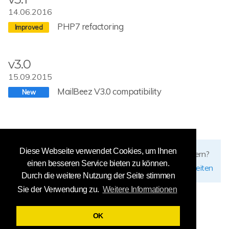
14.06.2016
PHP7 refactoring
v3.0
15.09.2015
MailBeez V3.0 compatibility
Diese Webseite verwendet Cookies, um Ihnen
Fehler gefunden? Möchten Sie diese Seite verbessern?
einen besseren Service bieten zu können.
diese Seite bearbeiten
Durch die weitere Nutzung der Seite stimmen
Sie der Verwendung zu.
Weitere Informationen
OK