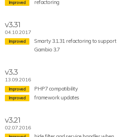
refactoring
v3.31
04.10.2017
Smarty 3.1.31 refactoring to support
Gambio 3.7
v3.3
13.09.2016
PHP7 compatibility
framework updates
v3.21
02.07.2016
hide filter and service handler when