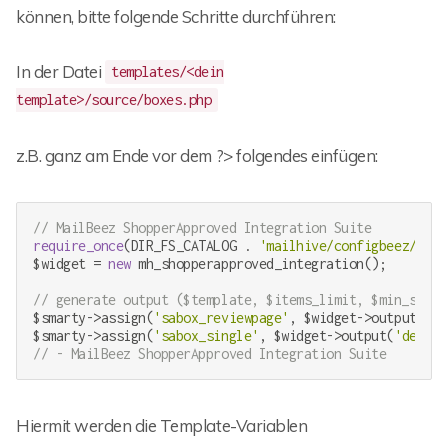
können, bitte folgende Schritte durchführen:
In der Datei
templates/<dein
template>/source/boxes.php
z.B. ganz am Ende vor dem ?> folgendes einfügen:
// MailBeez ShopperApproved Integration Suite
require_once
(DIR_FS_CATALOG . 
'mailhive/configbeez/conf
$widget = 
new
 mh_shopperapproved_integration();

// generate output ($template, $items_limit, $min_stars
$smarty->assign(
'sabox_reviewpage'
, $widget->output(
'de
$smarty->assign(
'sabox_single'
, $widget->output(
'defaul
// - MailBeez ShopperApproved Integration Suite
Hiermit werden die Template-Variablen