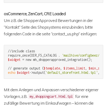
osCommerce, ZenCart, CRE Loaded
Um z.B. die ShopperApproved Bewertungen in der
“Kontakt” Seite des Shopsystems einzubinden, bitte
folgenden Code in die seite “contact_us.php” einfügen:
//include class

require_once(DIR_FS_CATALOG . 
'mailhive/configbeez/conf
$widget
 = new mh_shopperapproved_integration();

// generate output (
$template
, 
$items_limit
, 
$min_stars
echo
$widget
->output(
'default_storefront.html.tpl'
, 20,
Mit dem Anlegen und Anpassen verschiedener eigener
Vorlagen, z.B.
für eine
my_shoppingcart.html.tpl
zufällige Bewertung im Einkaufwagen – können die