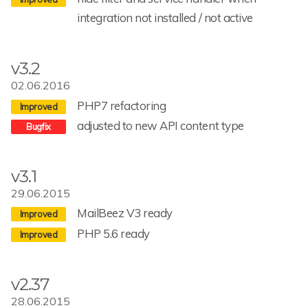
integration not installed / not active
v3.2
02.06.2016
PHP7 refactoring
adjusted to new API content type
v3.1
29.06.2015
MailBeez V3 ready
PHP 5.6 ready
v2.37
28.06.2015