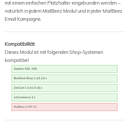
mit einem einfachen Platzhalter eingebunden werden –
natürlich in jedem MailBeez Modul und in jeder MailBeez
Email Kampagne.
Kompatibilität
Dieses Modul ist mit folgenden Shop-Systemen
kompatibel
Gambio GX2..GX5
Modified-Shop 1.x/2.x/3.x
ZenCart 1.3.x/1.5.x/2.x
osCommerce 2.x
MailBeez.io API V2