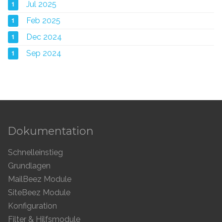
1
Jul 2025
1
Feb 2025
1
Dec 2024
1
Sep 2024
Dokumentation
Schnelleinstieg
Grundlagen
MailBeez Module
SiteBeez Module
Konfiguration
Filter & Hilfsmodule