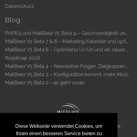
Datenschutz
Blog
PHP8.5 und MailBeez V5 Beta 9 – Geschwindigkeit und Kompatibilität
MailBeez V5 Beta 7 & 8 – Marketing Kalender und optimierte UI
MailBeez V5 Beta 6 – Optimierte UI/UX und ein neues Newsletter-Konzept
Roadmap 2026
MailBeez V5 Beta 4 – Newsletter‑Folgen, Zielgruppen und moderne Vorschau
MailBeez V5 Beta 3 – Konfiguration kommt, mehr Module, flüssigeres UX
MailBeez V5 Beta 2 – es geht voran
MailBeez Aps · Ved Anlæget 6B · DK 7100 Vejle ·
Diese Webseite verwendet Cookies, um
Ihnen einen besseren Service bieten zu
Dänemark · Reg-ID: DK 34087040