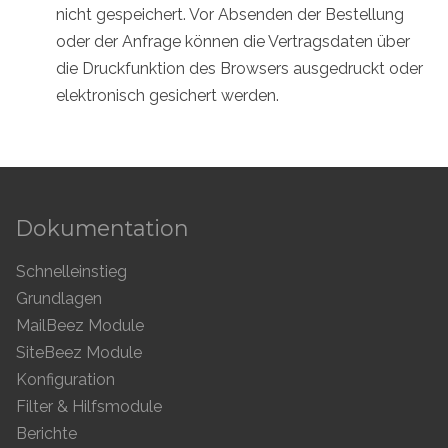
nicht gespeichert. Vor Absenden der Bestellung
oder der Anfrage können die Vertragsdaten über
die Druckfunktion des Browsers ausgedruckt oder
elektronisch gesichert werden.
Dokumentation
Schnelleinstieg
Grundlagen
MailBeez Module
SiteBeez Module
Konfiguration
Filter & Hilfsmodule
Berichte