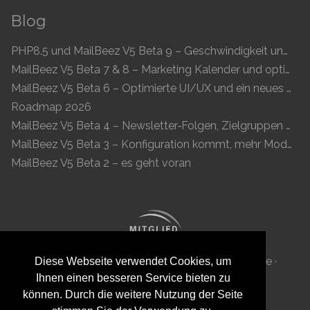
Blog
PHP8.5 und MailBeez V5 Beta 9 – Geschwindigkeit und Kompatibilität
MailBeez V5 Beta 7 & 8 – Marketing Kalender und optimierte UI
MailBeez V5 Beta 6 – Optimierte UI/UX und ein neues Newsletter-Konzept
Roadmap 2026
MailBeez V5 Beta 4 – Newsletter‑Folgen, Zielgruppen und moderne Vorschau
MailBeez V5 Beta 3 – Konfiguration kommt, mehr Module, flüssigeres UX
MailBeez V5 Beta 2 – es geht voran
MailBeez Aps · Ved Anlæget 6B · DK 7100 Vejle ·
Diese Webseite verwendet Cookies, um
Ihnen einen besseren Service bieten zu
Dänemark · Reg-ID: DK 34087040
können. Durch die weitere Nutzung der Seite