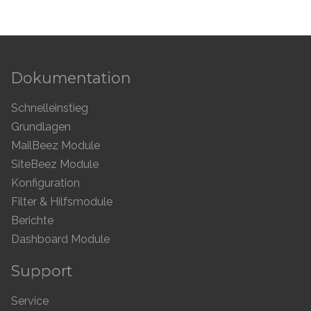
Dokumentation
Schnelleinstieg
Grundlagen
MailBeez Module
SiteBeez Module
Konfiguration
Filter & Hilfsmodule
Berichte
Dashboard Module
Support
Service