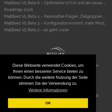
MailBeez V5 Beta 6 – Optimierte UI/UX und ein neues Newsletter-Konzept
Roadmap 2026
MailBeez V5 Beta 4 – Newsletter‑Folgen, Zielgruppen und moderne Vorschau
MailBeez V5 Beta 3 – Konfiguration kommt, mehr Module, flüssigeres UX
MailBeez V5 Beta 2 – es geht voran
MailBeez Aps · Ved Anlæget 6B · DK 7100 Vejle ·
Diese Webseite verwendet Cookies, um
Ihnen einen besseren Service bieten zu
Dänemark · Reg-ID: DK 34087040
können. Durch die weitere Nutzung der Seite
stimmen Sie der Verwendung zu.
Weitere Informationen
Diese Seite wurde mit viel
von
MailBeez
mit
Grav
ge-
-t .
OK