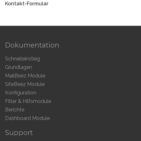
Kontakt-Formular
Dokumentation
Schnelleinstieg
Grundlagen
MailBeez Module
SiteBeez Module
Konfiguration
Filter & Hilfsmodule
Berichte
Dashboard Module
Support