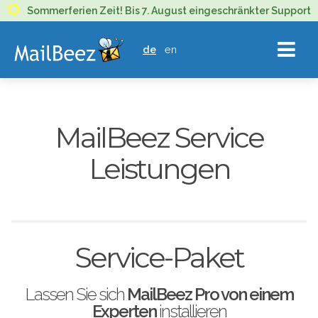
MAILBEEZ
Sommerferien Zeit! Bis 7. August eingeschränkter Support
ECOMMERCE
de
en
EMAIL
MARKETING
MailBeez Service
Leistungen
Service-Paket
Lassen Sie sich
MailBeez Pro von einem
Experten
installieren