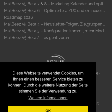
MailBeez V5 Beta 7 & 8 – Marketing Kalender und optimierte UI
MailBeez V5 Beta 6 – Optimierte UI/UX und ein neues Newsletter-Konzept
Roadmap 2026
MailBeez V5 Beta 4 – Newsletter‑Folgen, Zielgruppen und moderne Vorschau
MailBeez V5 Beta 3 – Konfiguration kommt, mehr Module, flüssigeres UX
MailBeez V5 Beta 2 – es geht voran
MailBeez Aps · Ved Anlæget 6B · DK 7100 Vejle ·
Diese Webseite verwendet Cookies, um
Ihnen einen besseren Service bieten zu
Dänemark · Reg-ID: DK 34087040
können. Durch die weitere Nutzung der Seite
stimmen Sie der Verwendung zu.
Weitere Informationen
Diese Seite wurde mit viel
von
MailBeez
mit
Grav
ge-
-t .
OK