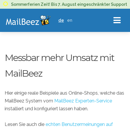
MAILBEEZ
Sommerferien Zeit! Bis 7. August eingeschränkter Support
ECOMMERCE
de
en
EMAIL
MARKETING
Messbar mehr Umsatz mit
MailBeez
Hier einige reale Beispiele aus Online-Shops, welche das
MailBeez System vom
MailBeez Experten-Service
installiert und konfiguriert lassen haben.
Lesen Sie auch die
echten Benutzermeinungen auf