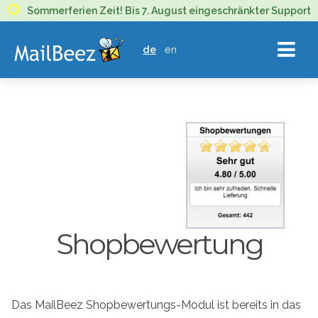
MAILBEEZ
Sommerferien Zeit! Bis 7. August eingeschränkter Support
ECOMMERCE
de
en
EMAIL
MARKETING
Shopbewertung
Das MailBeez Shopbewertungs-Modul ist bereits in das