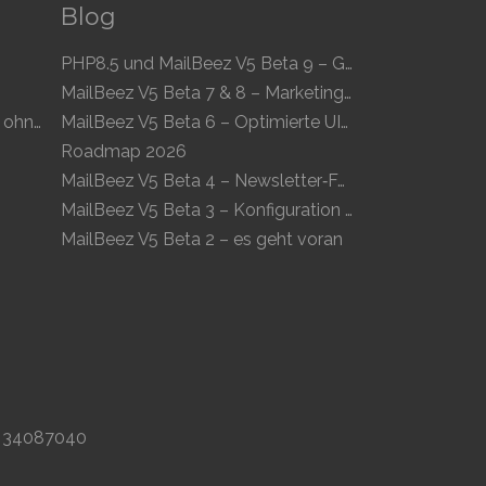
Blog
PHP8.5 und MailBeez V5 Beta 9 – Geschwindigkeit und Kompatibilität
MailBeez V5 Beta 7 & 8 – Marketing Kalender und optimierte UI
Rechtssichere Email-Werbung ohne ausdrückliche Einwilligung
MailBeez V5 Beta 6 – Optimierte UI/UX und ein neues Newsletter-Konzept
Roadmap 2026
MailBeez V5 Beta 4 – Newsletter‑Folgen, Zielgruppen und moderne Vorschau
MailBeez V5 Beta 3 – Konfiguration kommt, mehr Module, flüssigeres UX
MailBeez V5 Beta 2 – es geht voran
DK 34087040