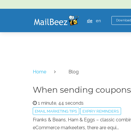
MAILBEEZ
ECOMMERCE
de
en
Downloa
EMAIL
MARKETING
Home
Blog
When sending coupons, 
1 minute, 44 seconds
EMAIL MARKETING TIPS
EXPIRY REMINDERS
Franks & Beans, Ham & Eggs – classic combina
eCommerce markeeters, there are equi...