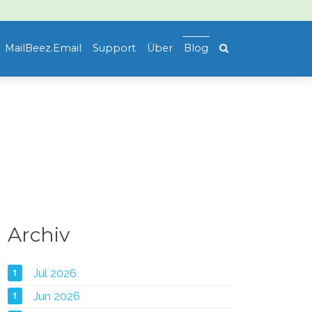
MailBeez.Email
Support
Über
Blog
Archiv
1
Jul 2026
1
Jun 2026