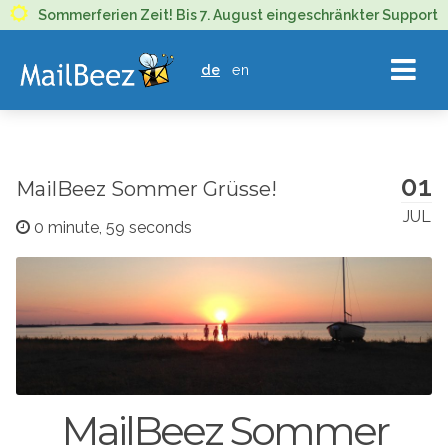
MAILBEEZ
Sommerferien Zeit! Bis 7. August eingeschränkter Support
ECOMMERCE
de
en
EMAIL
MARKETING
01
MailBeez Sommer Grüsse!
JUL
0 minute, 59 seconds
MailBeez Sommer