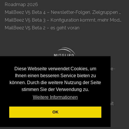
Roadmap 2026
MailBeez V5 Beta 4 – Newsletter‑Folgen, Zielgruppen und moderne Vorschau
MailBeez V5 Beta 3 – Konfiguration kommt, mehr Module, flüssigeres UX
MailBeez V5 Beta 2 – es geht voran
MailBeez Aps · Ved Anlæget 6B · DK 7100 Vejle ·
Diese Webseite verwendet Cookies, um
Ihnen einen besseren Service bieten zu
Dänemark · Reg-ID: DK 34087040
können. Durch die weitere Nutzung der Seite
stimmen Sie der Verwendung zu.
Weitere Informationen
Diese Seite wurde mit viel
von
MailBeez
mit
Grav
ge-
-t .
OK