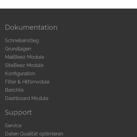
Dokumentation
Schnelleinstieg
Grundlagen
MailBeez Module
SiteBeez Module
Konfiguration
Filter & Hilfsmodule
Berichte
Dashboard Module
Support
Service
Daten Qualität optimieren