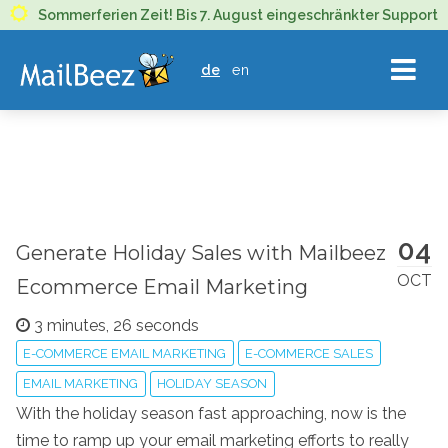
MAILBEEZ
Sommerferien Zeit! Bis 7. August eingeschränkter Support
ECOMMERCE
de
en
EMAIL
MARKETING
04
Generate Holiday Sales with Mailbeez
OCT
Ecommerce Email Marketing
3 minutes, 26 seconds
E-COMMERCE EMAIL MARKETING
E-COMMERCE SALES
EMAIL MARKETING
HOLIDAY SEASON
With the holiday season fast approaching, now is the
time to ramp up your email marketing efforts to really