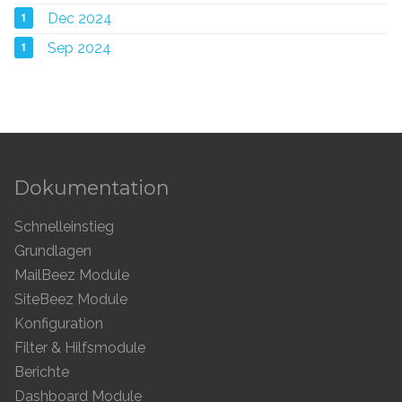
1
Dec 2024
1
Sep 2024
Dokumentation
Schnelleinstieg
Grundlagen
MailBeez Module
SiteBeez Module
Konfiguration
Filter & Hilfsmodule
Berichte
Dashboard Module