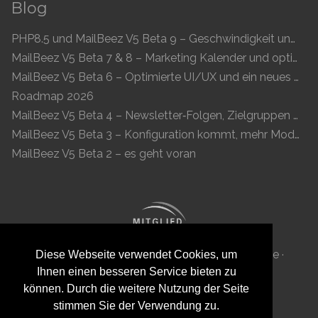
Blog
PHP8.5 und MailBeez V5 Beta 9 – Geschwindigkeit und Kompatibilität
MailBeez V5 Beta 7 & 8 – Marketing Kalender und optimierte UI
MailBeez V5 Beta 6 – Optimierte UI/UX und ein neues Newsletter-Konzept
Roadmap 2026
MailBeez V5 Beta 4 – Newsletter‑Folgen, Zielgruppen und moderne Vorschau
MailBeez V5 Beta 3 – Konfiguration kommt, mehr Module, flüssigeres UX
MailBeez V5 Beta 2 – es geht voran
MailBeez Aps · Ved Anlæget 6B · DK 7100 Vejle ·
Diese Webseite verwendet Cookies, um
Ihnen einen besseren Service bieten zu
Dänemark · Reg-ID: DK 34087040
können. Durch die weitere Nutzung der Seite
stimmen Sie der Verwendung zu.