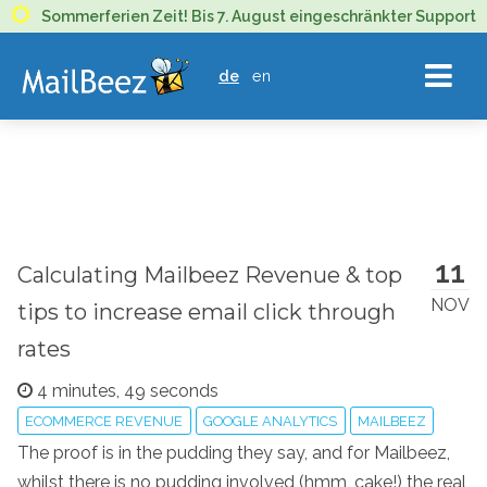
MAILBEEZ
Sommerferien Zeit! Bis 7. August eingeschränkter Support
ECOMMERCE
de
en
EMAIL
MARKETING
11
Calculating Mailbeez Revenue & top
NOV
tips to increase email click through
rates
4 minutes, 49 seconds
ECOMMERCE REVENUE
GOOGLE ANALYTICS
MAILBEEZ
The proof is in the pudding they say, and for Mailbeez,
whilst there is no pudding involved (hmm, cake!) the real