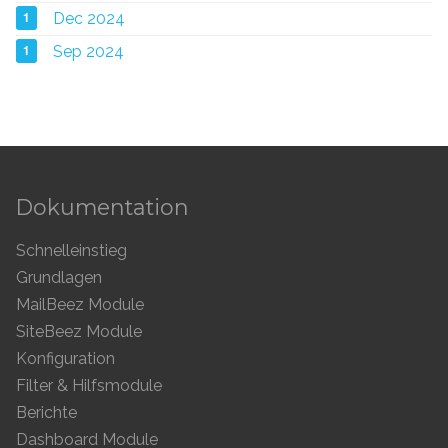
1
Dec 2024
1
Sep 2024
Dokumentation
Schnelleinstieg
Grundlagen
MailBeez Module
SiteBeez Module
Konfiguration
Filter & Hilfsmodule
Berichte
Dashboard Module