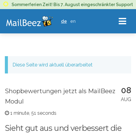
MAILBEEZ
Sommerferien Zeit! Bis 7. August eingeschränkter Support
ECOMMERCE
de
en
EMAIL
MARKETING
Diese Seite wird aktuell überarbeitet
08
Shopbewertungen jetzt als MailBeez
AUG
Modul
1 minute, 51 seconds
Sieht gut aus und verbessert die