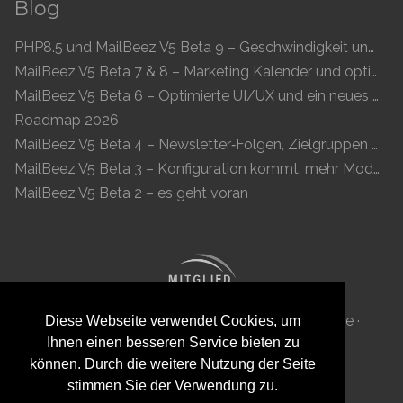
Blog
PHP8.5 und MailBeez V5 Beta 9 – Geschwindigkeit und Kompatibilität
MailBeez V5 Beta 7 & 8 – Marketing Kalender und optimierte UI
MailBeez V5 Beta 6 – Optimierte UI/UX und ein neues Newsletter-Konzept
Roadmap 2026
MailBeez V5 Beta 4 – Newsletter‑Folgen, Zielgruppen und moderne Vorschau
MailBeez V5 Beta 3 – Konfiguration kommt, mehr Module, flüssigeres UX
MailBeez V5 Beta 2 – es geht voran
MailBeez Aps · Ved Anlæget 6B · DK 7100 Vejle ·
Diese Webseite verwendet Cookies, um
Ihnen einen besseren Service bieten zu
Dänemark · Reg-ID: DK 34087040
können. Durch die weitere Nutzung der Seite
stimmen Sie der Verwendung zu.