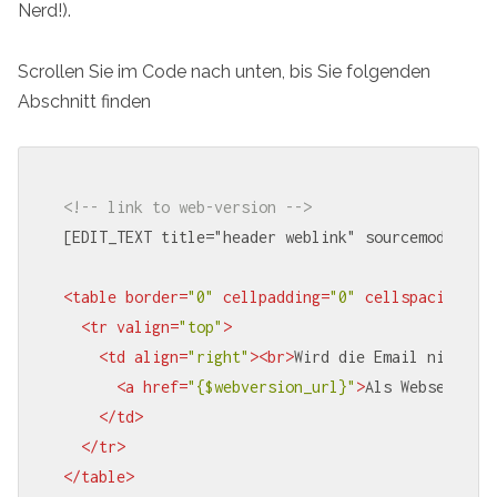
Nerd!).
Scrollen Sie im Code nach unten, bis Sie folgenden
Abschnitt finden
<!-- link to web-version -->
[EDIT_TEXT title="header weblink" sourcemode="tru
<
table
border
=
"0"
cellpadding
=
"0"
cellspacing
=
"0
<
tr
valign
=
"top"
>
<
td
align
=
"right"
>
<
br
>
Wird die Email nicht ri
<
a
href
=
"{$webversion_url}"
>
Als Webseite 
&
</
td
>
</
tr
>
</
table
>