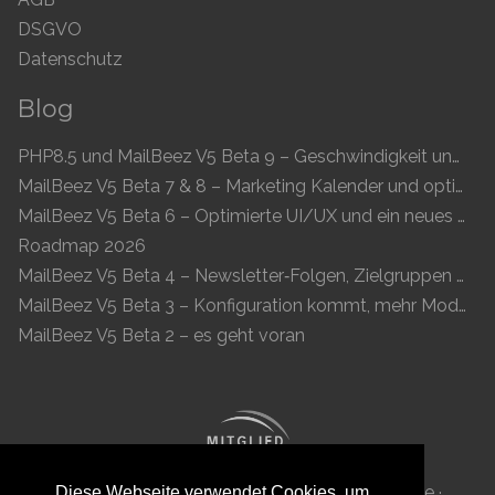
DSGVO
Datenschutz
Blog
PHP8.5 und MailBeez V5 Beta 9 – Geschwindigkeit und Kompatibilität
MailBeez V5 Beta 7 & 8 – Marketing Kalender und optimierte UI
MailBeez V5 Beta 6 – Optimierte UI/UX und ein neues Newsletter-Konzept
Roadmap 2026
MailBeez V5 Beta 4 – Newsletter‑Folgen, Zielgruppen und moderne Vorschau
MailBeez V5 Beta 3 – Konfiguration kommt, mehr Module, flüssigeres UX
MailBeez V5 Beta 2 – es geht voran
MailBeez Aps · Ved Anlæget 6B · DK 7100 Vejle ·
Diese Webseite verwendet Cookies, um