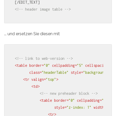
<!-- header image table -->
... und ersetzen Sie diesen mit
<!-- link to web-version -->
<
table
border
=
"0"
cellpadding
=
"5"
cellspacing
=
"0
class
=
"headerTable"
style
=
"background-col
<
tr
valign
=
"top"
>
<
td
>
<!-- new preheader block -->
<
table
border
=
"0"
cellpadding
=
"0"
ce
style
=
"z-index: 1"
width
=
"100
<
tr
>