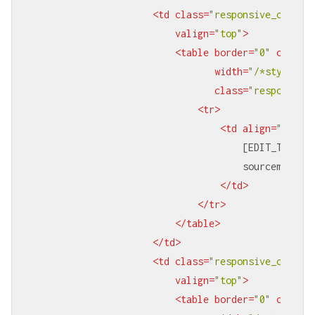
<
td
class
=
"responsive_column
valign
=
"top"
>
<
table
border
=
"0"
cellsp
width
=
"/*stylevar
class
=
"responsive
<
tr
>
<
td
align
=
"left"
                                    [EDIT_TEXT ti
                                    sourcemode="t
</
td
>
</
tr
>
</
table
>
</
td
>
<
td
class
=
"responsive_column
valign
=
"top"
>
<
table
border
=
"0"
cellsp