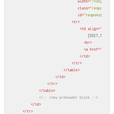
width
=
"/*stylevar
class
=
"responsive
id
=
"responsive_co
<
tr
>
<
td
align
=
"right
                                    [EDIT_TEXT ti
<
br
>
<
a
href
=
"{$web
</
td
>
</
tr
>
</
table
>
</
td
>
</
tr
>
</
table
>
<!-- /new preheader block -->
</
td
>
</
tr
>