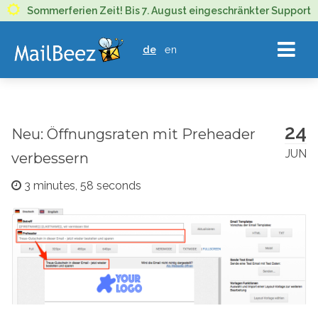
MAILBEEZ
Sommerferien Zeit! Bis 7. August eingeschränkter Support
ECOMMERCE
de
en
EMAIL
MARKETING
24
Neu: Öffnungsraten mit Preheader
JUN
verbessern
3 minutes, 58 seconds